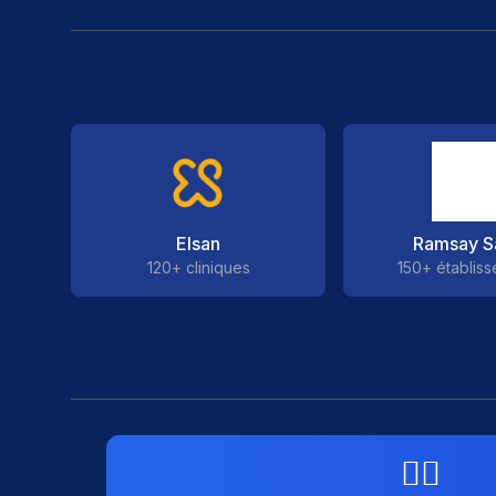
Elsan
Ramsay S
120+ cliniques
150+ établis
👨‍⚕️