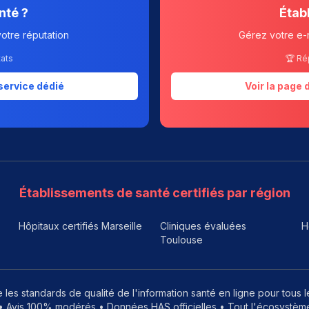
nté ?
Étab
votre réputation
Gérez votre e-
tats
🏆 Ré
service dédié
Voir la page
Établissements de santé certifiés par région
Hôpitaux certifiés Marseille
Cliniques évaluées
H
Toulouse
 les standards de qualité de l'information santé en ligne pour tous 
 Avis 100% modérés • Données HAS officielles • Tout l'écosystème