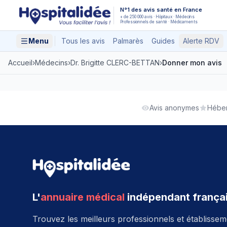
Aller au contenu principal
N°1 des avis santé en France
+ de 250 000 avis · Hôpitaux · Médecins
Professionnels de santé · Médicaments
Menu
Tous les avis
Palmarès
Guides
Alerte RDV
Accueil
›
Médecins
›
Dr. Brigitte CLERC-BETTAN
›
Donner mon avis
Avis anonymes
Héber
L'
annuaire médical
indépendant frança
Trouvez les meilleurs professionnels et établisse