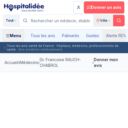
Aller au contenu principal
Donner un avis
Tout
Ville
Menu
Tous les avis
Palmarès
Guides
Alerte RDV
Tous les avis santé de France : hôpitaux, médecins, professionnels de
santé
· Avis modérés médicalement
Dr. Francoise RAUCH-
Donner mon
Accueil
›
Médecins
›
›
CHABROL
avis