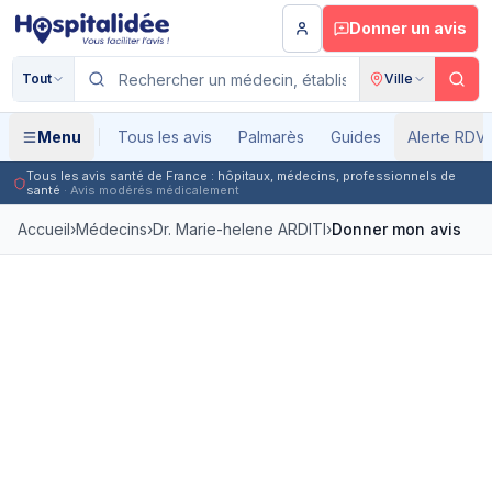
Aller au contenu principal
Donner un avis
Tout
Ville
Menu
Tous les avis
Palmarès
Guides
Alerte RDV
Tous les avis santé de France : hôpitaux, médecins, professionnels de
santé
· Avis modérés médicalement
Accueil
›
Médecins
›
Dr. Marie-helene ARDITI
›
Donner mon avis