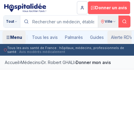
Aller au contenu principal
Donner un avis
Tout
Ville
Menu
Tous les avis
Palmarès
Guides
Alerte RDV
Tous les avis santé de France : hôpitaux, médecins, professionnels de
santé
· Avis modérés médicalement
Accueil
›
Médecins
›
Dr. Robert GHALI
›
Donner mon avis