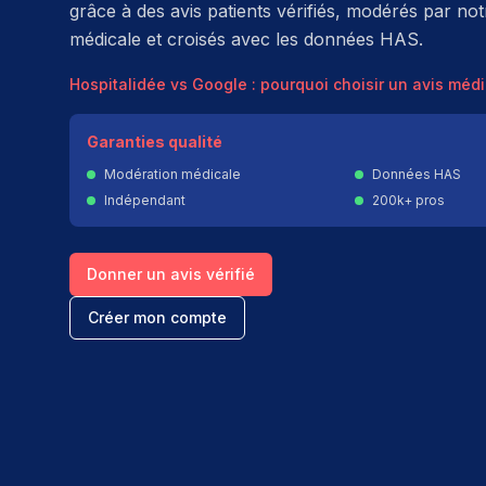
grâce à des avis patients vérifiés, modérés par no
médicale et croisés avec les données HAS.
Hospitalidée vs Google : pourquoi choisir un avis médic
Garanties qualité
Modération médicale
Données HAS
Indépendant
200k+ pros
Donner un avis vérifié
Créer mon compte