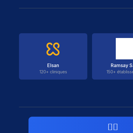
Elsan
Ramsay S
120+ cliniques
150+ établis
👨‍⚕️