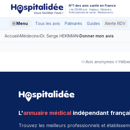
Aller au contenu principal
N°1 des avis santé en France
+ de 250 000 avis · Hôpitaux · Médecins
Professionnels de santé · Médicaments
Menu
Tous les avis
Palmarès
Guides
Alerte RDV
Accueil
›
Médecins
›
Dr. Serge HEKIMIAN
›
Donner mon avis
Avis anonymes
Héber
L'
annuaire médical
indépendant frança
Trouvez les meilleurs professionnels et établisse