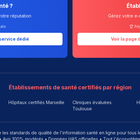
nté ?
Étab
votre réputation
Gérez votre e-
tats
🏆 Ré
service dédié
Voir la page
Établissements de santé certifiés par région
Hôpitaux certifiés Marseille
Cliniques évaluées
H
Toulouse
 les standards de qualité de l'information santé en ligne pour tous 
 Avis 100% modérés • Données HAS officielles • Tout l'écosystème