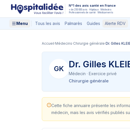
Aller au contenu principal
N°1 des avis santé en France
+ de 250 000 avis · Hôpitaux · Médecins
Professionnels de santé · Médicaments
Menu
Tous les avis
Palmarès
Guides
Alerte RDV
Accueil
·
Médecins
·
Chirurgie générale
·
Dr. Gilles KLE
Dr. Gilles KLE
GK
Médecin
· Exercice privé
Chirurgie générale
Cette fiche annuaire présente les inform
médecin, mais les avis vérifiés publiés su