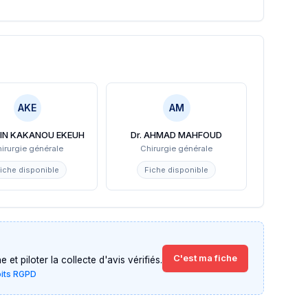
AKE
AM
LAIN KAKANOU EKEUH
Dr. AHMAD MAHFOUD
irurgie générale
Chirurgie générale
iche disponible
Fiche disponible
C'est ma fiche
et piloter la collecte d'avis vérifiés.
oits RGPD