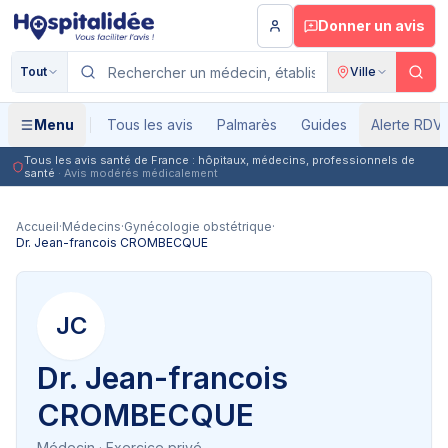
Aller au contenu principal
Donner un avis
Tout
Ville
Menu
Tous les avis
Palmarès
Guides
Alerte RDV
Tous les avis santé de France : hôpitaux, médecins, professionnels de
santé
· Avis modérés médicalement
Accueil
·
Médecins
·
Gynécologie obstétrique
·
Dr. Jean-francois CROMBECQUE
JC
Dr. Jean-francois
CROMBECQUE
Médecin
· Exercice privé