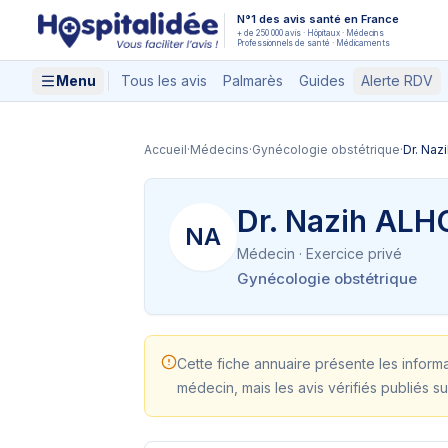
Aller au contenu principal
N°1 des avis santé en France
+ de 250 000 avis · Hôpitaux · Médecins
Professionnels de santé · Médicaments
Menu
Tous les avis
Palmarès
Guides
Alerte RDV
Accueil
·
Médecins
·
Gynécologie obstétrique
·
Dr. Na
Dr. Nazih ALH
NA
Médecin
· Exercice privé
Gynécologie obstétrique
Cette fiche annuaire présente les inform
médecin, mais les avis vérifiés publiés su