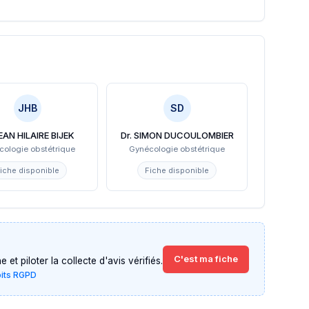
JHB
SD
JEAN HILAIRE BIJEK
Dr. SIMON DUCOULOMBIER
cologie obstétrique
Gynécologie obstétrique
iche disponible
Fiche disponible
C'est ma fiche
et piloter la collecte d'avis vérifiés.
oits RGPD