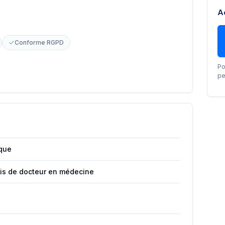
A
Conforme RGPD
Po
pe
ique
ais de docteur en médecine