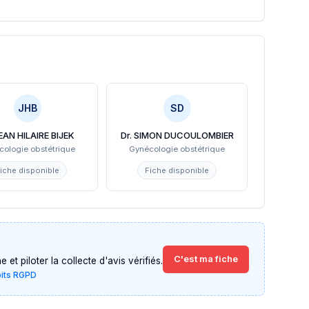
JHB
SD
JEAN HILAIRE BIJEK
Dr. SIMON DUCOULOMBIER
cologie obstétrique
Gynécologie obstétrique
iche disponible
Fiche disponible
C'est ma fiche
et piloter la collecte d'avis vérifiés.
oits RGPD