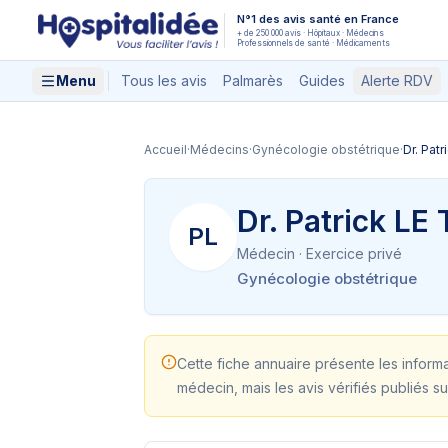
Aller au contenu principal
N°1 des avis santé en France
+ de 250 000 avis · Hôpitaux · Médecins
Professionnels de santé · Médicaments
Menu
Tous les avis
Palmarès
Guides
Alerte RDV
Accueil
·
Médecins
·
Gynécologie obstétrique
·
Dr. Pat
Dr. Patrick LE
PL
Médecin
· Exercice privé
Gynécologie obstétrique
Cette fiche annuaire présente les inform
médecin, mais les avis vérifiés publiés su