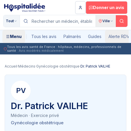
Aller au contenu principal
Donner un avis
Tout
Ville
Menu
Tous les avis
Palmarès
Guides
Alerte RDV
Tous les avis santé de France : hôpitaux, médecins, professionnels de
santé
· Avis modérés médicalement
Accueil
·
Médecins
·
Gynécologie obstétrique
·
Dr. Patrick VAILHE
PV
Dr. Patrick VAILHE
Médecin
· Exercice privé
Gynécologie obstétrique