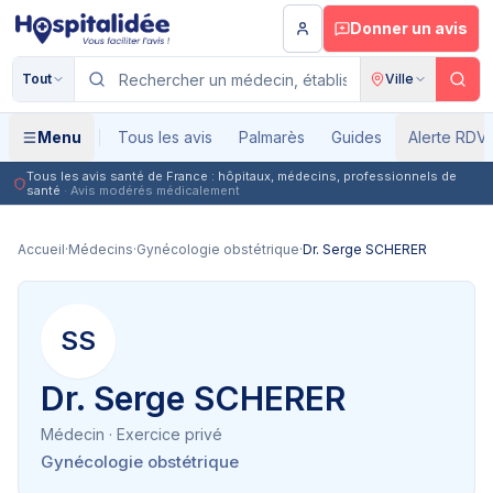
Aller au contenu principal
Donner un avis
Tout
Ville
Menu
Tous les avis
Palmarès
Guides
Alerte RDV
Tous les avis santé de France : hôpitaux, médecins, professionnels de
santé
· Avis modérés médicalement
Accueil
·
Médecins
·
Gynécologie obstétrique
·
Dr. Serge SCHERER
SS
Dr. Serge SCHERER
Médecin
· Exercice privé
Gynécologie obstétrique