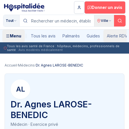
Aller au contenu principal
Donner un avis
Tout
Ville
Menu
Tous les avis
Palmarès
Guides
Alerte RDV
Tous les avis santé de France : hôpitaux, médecins, professionnels de
santé
· Avis modérés médicalement
Accueil
·
Médecins
·
Dr. Agnes LAROSE-BENEDIC
AL
Dr. Agnes LAROSE-
BENEDIC
Médecin
· Exercice privé