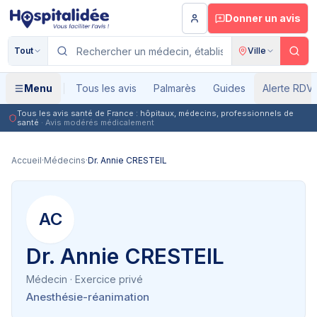
Aller au contenu principal
Donner un avis
Tout
Ville
Menu
Tous les avis
Palmarès
Guides
Alerte RDV
Tous les avis santé de France : hôpitaux, médecins, professionnels de
santé
· Avis modérés médicalement
Accueil
·
Médecins
·
Dr. Annie CRESTEIL
AC
Dr. Annie CRESTEIL
Médecin
· Exercice privé
Anesthésie-réanimation