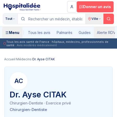
Aller au contenu principal
Donner un avis
Tout
Ville
Menu
Tous les avis
Palmarès
Guides
Alerte RDV
Tous les avis santé de France : hôpitaux, médecins, professionnels de
santé
· Avis modérés médicalement
Accueil
·
Médecins
·
Dr. Ayse CITAK
AC
Dr. Ayse CITAK
Chirurgien-Dentiste
· Exercice privé
Chirurgien-Dentiste