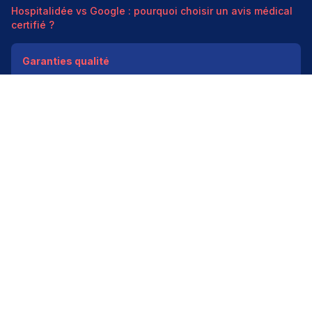
Hospitalidée vs Google : pourquoi choisir un avis médical
certifié ?
Garanties qualité
Modération médicale
Données HAS
Indépendant
200k+ pros
Donner un avis vérifié
Créer mon compte
Palmarès & spécialités
Avis médecins par spécialité
Oncologues à Paris
Pédiatres à Lyon