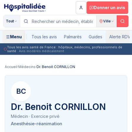
Aller au contenu principal
Donner un avis
Tout
Ville
Menu
Tous les avis
Palmarès
Guides
Alerte RDV
Tous les avis santé de France : hôpitaux, médecins, professionnels de
santé
· Avis modérés médicalement
Accueil
·
Médecins
·
Dr. Benoit CORNILLON
BC
Dr. Benoit CORNILLON
Médecin
· Exercice privé
Anesthésie-réanimation