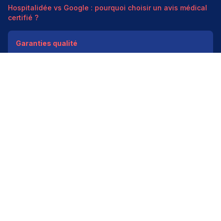
Hospitalidée vs Google : pourquoi choisir un avis médical
certifié ?
Garanties qualité
Modération médicale
Données HAS
Indépendant
200k+ pros
Donner un avis vérifié
Créer mon compte
Palmarès & spécialités
Avis médecins par spécialité
Oncologues à Paris
Pédiatres à Lyon