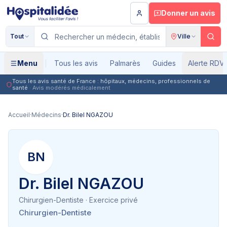
Aller au contenu principal
Donner un avis
Tout
Ville
Menu
Tous les avis
Palmarès
Guides
Alerte RDV
Tous les avis santé de France : hôpitaux, médecins, professionnels de
santé
· Avis modérés médicalement
Accueil
·
Médecins
·
Dr. Bilel NGAZOU
BN
Dr. Bilel NGAZOU
Chirurgien-Dentiste
· Exercice privé
Chirurgien-Dentiste