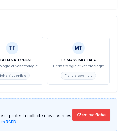
TT
MT
. TATIANA TCHEN
Dr. MASSIMO TALA
logie et vénéréologie
Dermatologie et vénéréologie
iche disponible
Fiche disponible
C'est ma fiche
et piloter la collecte d'avis vérifiés.
oits RGPD