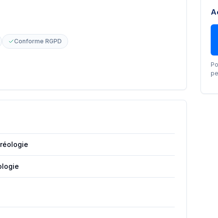
A
Conforme RGPD
Po
pe
réologie
logie