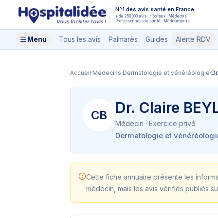
Aller au contenu principal
N°1 des avis santé en France
+ de 250 000 avis · Hôpitaux · Médecins
Professionnels de santé · Médicaments
Menu
Tous les avis
Palmarès
Guides
Alerte RDV
Accueil
·
Médecins
·
Dermatologie et vénéréologie
·
Dr
Dr. Claire BE
CB
Médecin
· Exercice privé
Dermatologie et vénéréologi
Cette fiche annuaire présente les inform
médecin, mais les avis vérifiés publiés su