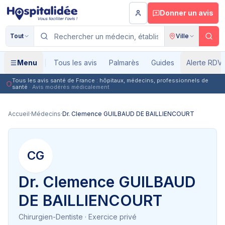
Aller au contenu principal
Donner un avis
Tout
Ville
Menu
Tous les avis
Palmarès
Guides
Alerte RDV
Tous les avis santé de France : hôpitaux, médecins, professionnels de
santé
· Avis modérés médicalement
Accueil
·
Médecins
·
Dr. Clemence GUILBAUD DE BAILLIENCOURT
CG
Dr. Clemence GUILBAUD
DE BAILLIENCOURT
Chirurgien-Dentiste
· Exercice privé