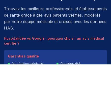
Trouvez les meilleurs professionnels et établissements
de santé grâce à des avis patients vérifiés, modérés
par notre équipe médicale et croisés avec les données
HAS.
Hospitalidée vs Google : pourquoi choisir un avis médical
certifié ?
Garanties qualité
Modération médicale
Données HAS
Indépendant
200k+ pros
Donner un avis vérifié
Créer mon compte