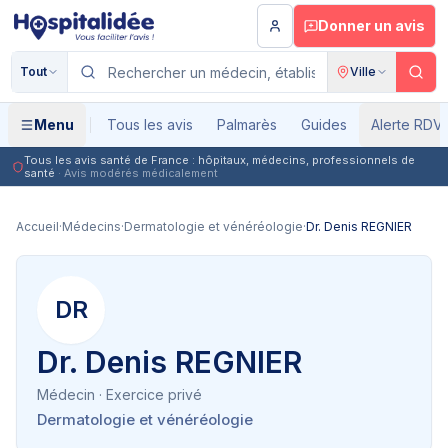
Aller au contenu principal
Donner un avis
Tout
Ville
Menu
Tous les avis
Palmarès
Guides
Alerte RDV
Tous les avis santé de France : hôpitaux, médecins, professionnels de
santé
· Avis modérés médicalement
Accueil
·
Médecins
·
Dermatologie et vénéréologie
·
Dr. Denis REGNIER
DR
Dr. Denis REGNIER
Médecin
· Exercice privé
Dermatologie et vénéréologie