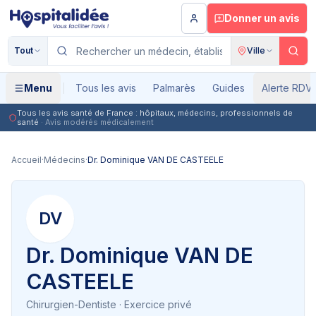
Aller au contenu principal
Donner un avis
Tout
Ville
Menu
Tous les avis
Palmarès
Guides
Alerte RDV
Tous les avis santé de France : hôpitaux, médecins, professionnels de
santé
· Avis modérés médicalement
Accueil
·
Médecins
·
Dr. Dominique VAN DE CASTEELE
DV
Dr. Dominique VAN DE
CASTEELE
Chirurgien-Dentiste
· Exercice privé