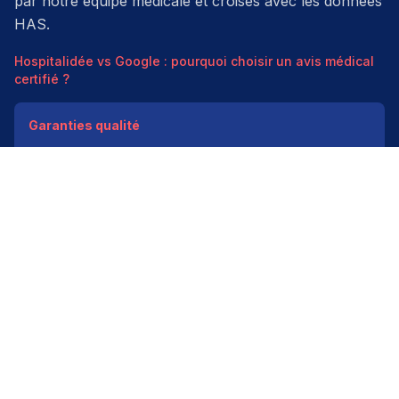
par notre équipe médicale et croisés avec les données
HAS.
Hospitalidée vs Google : pourquoi choisir un avis médical
certifié ?
Garanties qualité
Modération médicale
Données HAS
Indépendant
200k+ pros
Donner un avis vérifié
Créer mon compte
Palmarès & spécialités
Avis médecins par spécialité