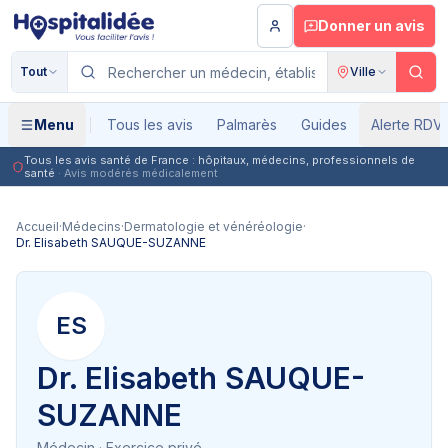
Aller au contenu principal
Donner un avis
Tout
Ville
Menu
Tous les avis
Palmarès
Guides
Alerte RDV
Tous les avis santé de France : hôpitaux, médecins, professionnels de
santé
· Avis modérés médicalement
Accueil
·
Médecins
·
Dermatologie et vénéréologie
·
Dr. Elisabeth SAUQUE-SUZANNE
ES
Dr. Elisabeth SAUQUE-
SUZANNE
Médecin
· Exercice privé