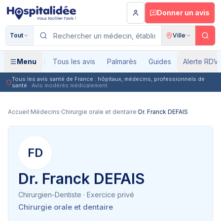
Aller au contenu principal
Donner un avis
Tout
Ville
Menu
Tous les avis
Palmarès
Guides
Alerte RDV
Tous les avis santé de France : hôpitaux, médecins, professionnels de
santé
· Avis modérés médicalement
Accueil
·
Médecins
·
Chirurgie orale et dentaire
·
Dr. Franck DEFAIS
FD
Dr. Franck DEFAIS
Chirurgien-Dentiste
· Exercice privé
Chirurgie orale et dentaire