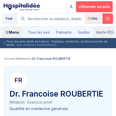
Aller au contenu principal
Donner un avis
Tout
Ville
Menu
Tous les avis
Palmarès
Guides
Alerte RDV
Tous les avis santé de France : hôpitaux, médecins, professionnels de
santé
· Avis modérés médicalement
Accueil
·
Médecins
·
Dr. Francoise ROUBERTIE
FR
Dr. Francoise ROUBERTIE
Médecin
· Exercice privé
Qualifié en médecine générale