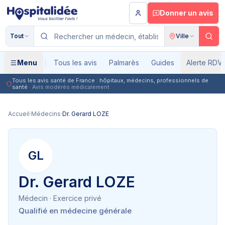
Aller au contenu principal
Donner un avis
Tout
Ville
Menu
Tous les avis
Palmarès
Guides
Alerte RDV
Tous les avis santé de France : hôpitaux, médecins, professionnels de
santé
· Avis modérés médicalement
Accueil
·
Médecins
·
Dr. Gerard LOZE
GL
Dr. Gerard LOZE
Médecin
· Exercice privé
Qualifié en médecine générale