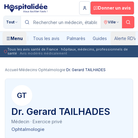
Aller au contenu principal
Donner un avis
Tout
Ville
Menu
Tous les avis
Palmarès
Guides
Alerte RDV
Tous les avis santé de France : hôpitaux, médecins, professionnels de
santé
· Avis modérés médicalement
Accueil
·
Médecins
·
Ophtalmologie
·
Dr. Gerard TAILHADES
GT
Dr. Gerard TAILHADES
Médecin
· Exercice privé
Ophtalmologie