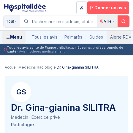
Aller au contenu principal
Donner un avis
Tout
Ville
Menu
Tous les avis
Palmarès
Guides
Alerte RDV
Tous les avis santé de France : hôpitaux, médecins, professionnels de
santé
· Avis modérés médicalement
Accueil
·
Médecins
·
Radiologie
·
Dr. Gina-gianina SILITRA
GS
Dr. Gina-gianina SILITRA
Médecin
· Exercice privé
Radiologie