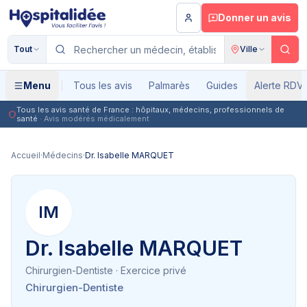
Aller au contenu principal
Donner un avis
Tout
Ville
Menu
Tous les avis
Palmarès
Guides
Alerte RDV
Tous les avis santé de France : hôpitaux, médecins, professionnels de
santé
· Avis modérés médicalement
Accueil
·
Médecins
·
Dr. Isabelle MARQUET
IM
Dr. Isabelle MARQUET
Chirurgien-Dentiste
· Exercice privé
Chirurgien-Dentiste