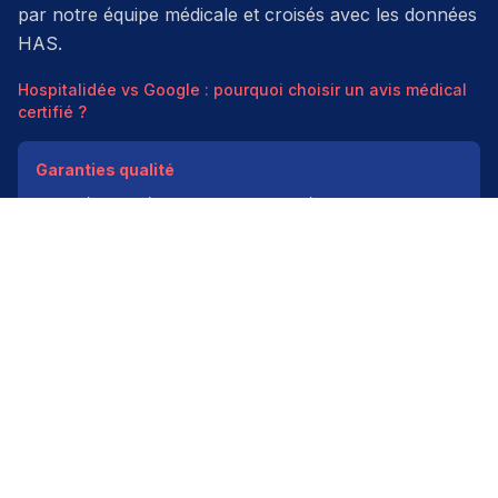
par notre équipe médicale et croisés avec les données
HAS.
Hospitalidée vs Google : pourquoi choisir un avis médical
certifié ?
Garanties qualité
Modération médicale
Données HAS
Indépendant
200k+ pros
Donner un avis vérifié
Créer mon compte
Palmarès & spécialités
Avis médecins par spécialité