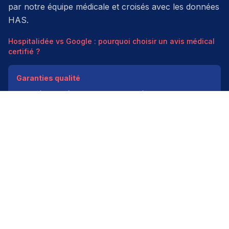
par notre équipe médicale et croisés avec les données
HAS.
Hospitalidée vs Google : pourquoi choisir un avis médical
certifié ?
Garanties qualité
Modération médicale
Données HAS
Indépendant
200k+ pros
Donner un avis vérifié
Créer mon compte
Palmarès & spécialités
Avis médecins par spécialité