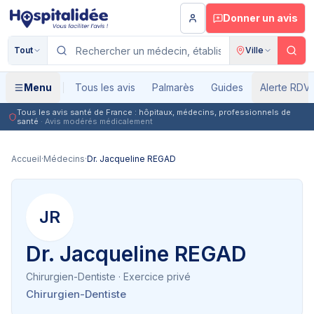
Aller au contenu principal
Donner un avis
Tout
Ville
Menu
Tous les avis
Palmarès
Guides
Alerte RDV
Tous les avis santé de France : hôpitaux, médecins, professionnels de
santé
· Avis modérés médicalement
Accueil
·
Médecins
·
Dr. Jacqueline REGAD
JR
Dr. Jacqueline REGAD
Chirurgien-Dentiste
· Exercice privé
Chirurgien-Dentiste