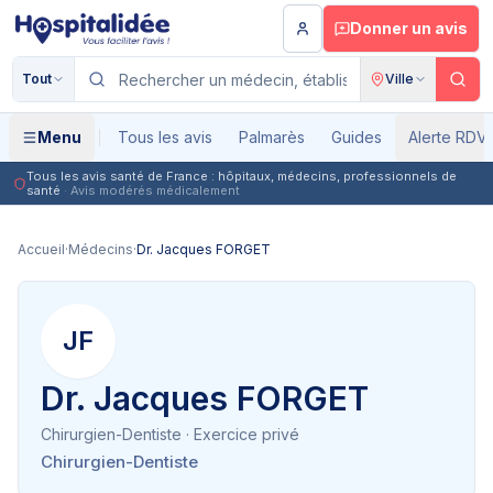
Aller au contenu principal
Donner un avis
Tout
Ville
Menu
Tous les avis
Palmarès
Guides
Alerte RDV
Tous les avis santé de France : hôpitaux, médecins, professionnels de
santé
· Avis modérés médicalement
Accueil
·
Médecins
·
Dr. Jacques FORGET
JF
Dr. Jacques FORGET
Chirurgien-Dentiste
· Exercice privé
Chirurgien-Dentiste