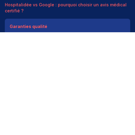
Hospitalidée vs Google : pourquoi choisir un avis médical
certifié ?
Garanties qualité
Modération médicale
Données HAS
Indépendant
200k+ pros
Donner un avis vérifié
Créer mon compte
Palmarès & spécialités
Avis médecins par spécialité
Oncologues à Paris
Pédiatres à Lyon