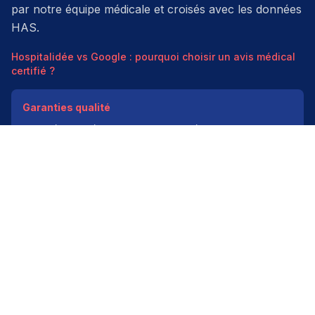
par notre équipe médicale et croisés avec les données
HAS.
Hospitalidée vs Google : pourquoi choisir un avis médical
certifié ?
Garanties qualité
Modération médicale
Données HAS
Indépendant
200k+ pros
Donner un avis vérifié
Créer mon compte
Palmarès & spécialités
Avis médecins par spécialité