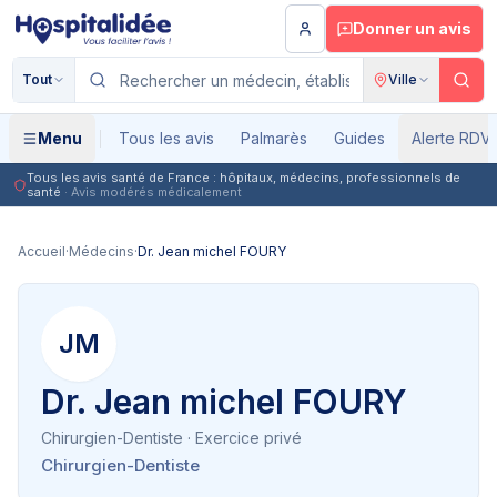
Aller au contenu principal
Donner un avis
Tout
Ville
Menu
Tous les avis
Palmarès
Guides
Alerte RDV
Tous les avis santé de France : hôpitaux, médecins, professionnels de
santé
· Avis modérés médicalement
Accueil
·
Médecins
·
Dr. Jean michel FOURY
JM
Dr. Jean michel FOURY
Chirurgien-Dentiste
· Exercice privé
Chirurgien-Dentiste