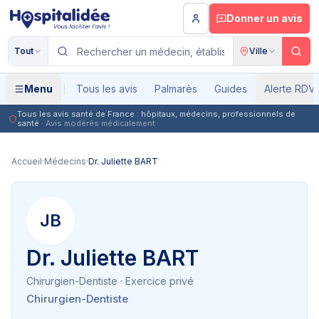
Aller au contenu principal
Donner un avis
Tout
Ville
Menu
Tous les avis
Palmarès
Guides
Alerte RDV
Tous les avis santé de France : hôpitaux, médecins, professionnels de
santé
· Avis modérés médicalement
Accueil
·
Médecins
·
Dr. Juliette BART
JB
Dr. Juliette BART
Chirurgien-Dentiste
· Exercice privé
Chirurgien-Dentiste