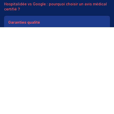
Hospitalidée vs Google : pourquoi choisir un avis médical
certifié ?
Garanties qualité
Modération médicale
Données HAS
Indépendant
200k+ pros
Donner un avis vérifié
Créer mon compte
Palmarès & spécialités
Avis médecins par spécialité
Oncologues à Paris
Pédiatres à Lyon