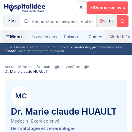
Aller au contenu principal
Donner un avis
Tout
Ville
Menu
Tous les avis
Palmarès
Guides
Alerte RDV
Tous les avis santé de France : hôpitaux, médecins, professionnels de
santé
· Avis modérés médicalement
Accueil
·
Médecins
·
Dermatologie et vénéréologie
·
Dr. Marie claude HUAULT
MC
Dr. Marie claude HUAULT
Médecin
· Exercice privé
Dermatologie et vénéréologie