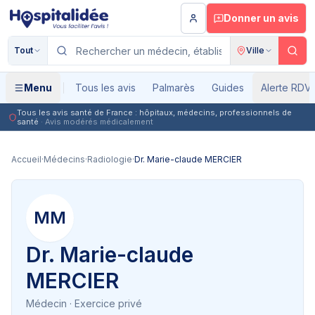
Aller au contenu principal
Donner un avis
Tout
Ville
Menu
Tous les avis
Palmarès
Guides
Alerte RDV
Tous les avis santé de France : hôpitaux, médecins, professionnels de
santé
· Avis modérés médicalement
Accueil
·
Médecins
·
Radiologie
·
Dr. Marie-claude MERCIER
MM
Dr. Marie-claude
MERCIER
Médecin
· Exercice privé