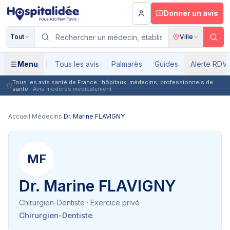
Aller au contenu principal
Donner un avis
Tout
Ville
Menu
Tous les avis
Palmarès
Guides
Alerte RDV
Tous les avis santé de France : hôpitaux, médecins, professionnels de
santé
· Avis modérés médicalement
Accueil
·
Médecins
·
Dr. Marine FLAVIGNY
MF
Dr. Marine FLAVIGNY
Chirurgien-Dentiste
· Exercice privé
Chirurgien-Dentiste