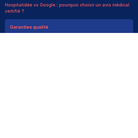
Hospitalidée vs Google : pourquoi choisir un avis médical
certifié ?
Garanties qualité
Modération médicale
Données HAS
Indépendant
200k+ pros
Donner un avis vérifié
Créer mon compte
Palmarès & spécialités
Avis médecins par spécialité
Oncologues à Paris
Pédiatres à Lyon