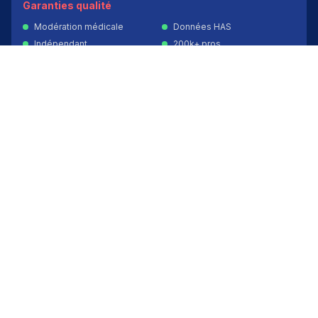
Garanties qualité
Modération médicale
Données HAS
Indépendant
200k+ pros
Donner un avis vérifié
Créer mon compte
Palmarès & spécialités
Avis médecins par spécialité
Oncologues à Paris
Pédiatres à Lyon
Palmarès des établissements
Avis oncologie