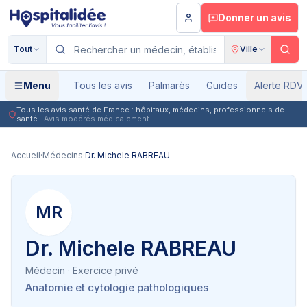
Aller au contenu principal
Donner un avis
Tout
Ville
Menu
Tous les avis
Palmarès
Guides
Alerte RDV
Tous les avis santé de France : hôpitaux, médecins, professionnels de
santé
· Avis modérés médicalement
Accueil
·
Médecins
·
Dr. Michele RABREAU
MR
Dr. Michele RABREAU
Médecin
· Exercice privé
Anatomie et cytologie pathologiques