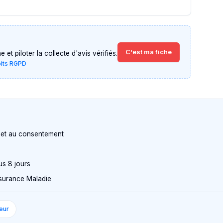
C'est ma fiche
et piloter la collecte d'avis vérifiés.
oits RGPD
n et au consentement
us 8 jours
Assurance Maladie
eur