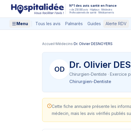
Aller au contenu principal
N°1 des avis santé en France
+ de 250 000 avis · Hôpitaux · Médecins
Professionnels de santé · Médicaments
Menu
Tous les avis
Palmarès
Guides
Alerte RDV
Accueil
·
Médecins
·
Dr. Olivier DESNOYERS
Dr. Olivier D
OD
Chirurgien-Dentiste
· Exercice p
Chirurgien-Dentiste
Cette fiche annuaire présente les inform
médecin, mais les avis vérifiés publiés su