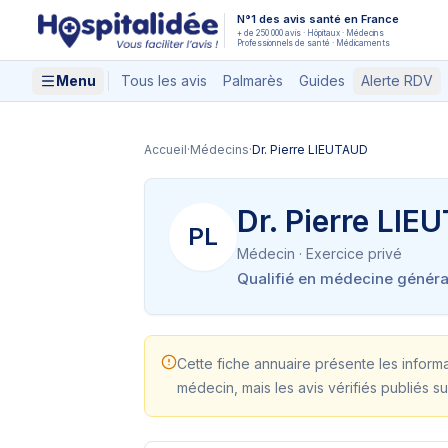
Aller au contenu principal
N°1 des avis santé en France
+ de 250 000 avis · Hôpitaux · Médecins
Professionnels de santé · Médicaments
Menu
Tous les avis
Palmarès
Guides
Alerte RDV
Accueil
·
Médecins
·
Dr. Pierre LIEUTAUD
Dr. Pierre LIE
PL
Médecin
· Exercice privé
Qualifié en médecine généra
Cette fiche annuaire présente les inform
médecin, mais les avis vérifiés publiés su