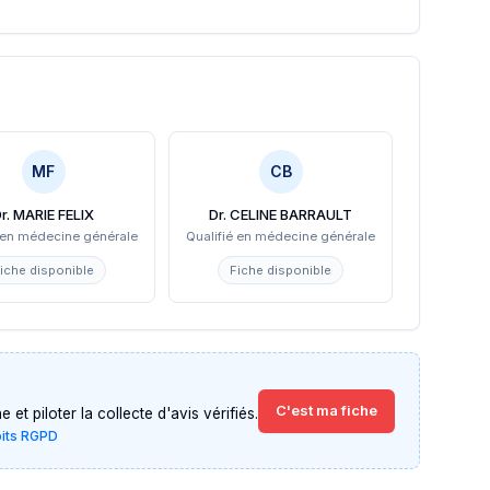
MF
CB
r. MARIE FELIX
Dr. CELINE BARRAULT
é en médecine générale
Qualifié en médecine générale
iche disponible
Fiche disponible
C'est ma fiche
et piloter la collecte d'avis vérifiés.
oits RGPD