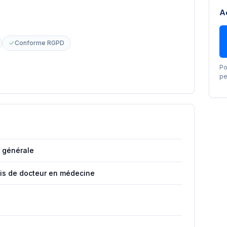
A
Conforme RGPD
Po
pe
 générale
ais de docteur en médecine