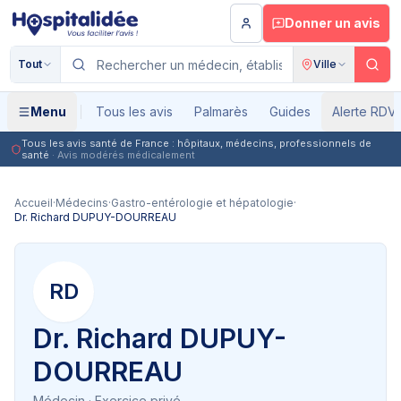
Aller au contenu principal
Donner un avis
Tout
Ville
Menu
Tous les avis
Palmarès
Guides
Alerte RDV
Tous les avis santé de France : hôpitaux, médecins, professionnels de
santé
· Avis modérés médicalement
Accueil
·
Médecins
·
Gastro-entérologie et hépatologie
·
Dr. Richard DUPUY-DOURREAU
RD
Dr. Richard DUPUY-
DOURREAU
Médecin
· Exercice privé