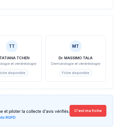
TT
MT
. TATIANA TCHEN
Dr. MASSIMO TALA
logie et vénéréologie
Dermatologie et vénéréologie
iche disponible
Fiche disponible
C'est ma fiche
et piloter la collecte d'avis vérifiés.
oits RGPD