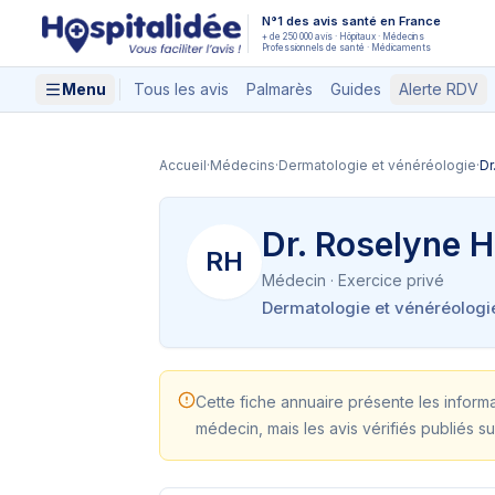
Aller au contenu principal
N°1 des avis santé en France
+ de 250 000 avis · Hôpitaux · Médecins
Professionnels de santé · Médicaments
Menu
Tous les avis
Palmarès
Guides
Alerte RDV
Accueil
·
Médecins
·
Dermatologie et vénéréologie
·
Dr
Dr. Roselyne 
RH
Médecin
· Exercice privé
Dermatologie et vénéréologi
Cette fiche annuaire présente les inform
médecin, mais les avis vérifiés publiés su