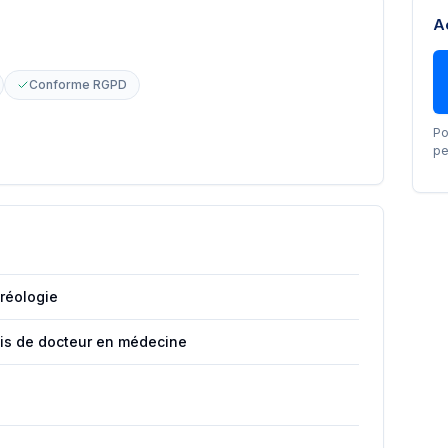
A
Conforme RGPD
Po
pe
réologie
ais de docteur en médecine