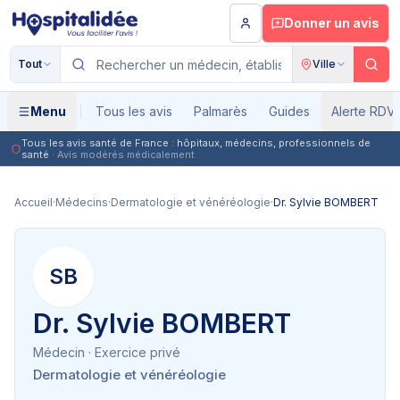
Aller au contenu principal
Donner un avis
Tout
Ville
Menu
Tous les avis
Palmarès
Guides
Alerte RDV
Tous les avis santé de France : hôpitaux, médecins, professionnels de
santé
· Avis modérés médicalement
Accueil
·
Médecins
·
Dermatologie et vénéréologie
·
Dr. Sylvie BOMBERT
SB
Dr. Sylvie BOMBERT
Médecin
· Exercice privé
Dermatologie et vénéréologie