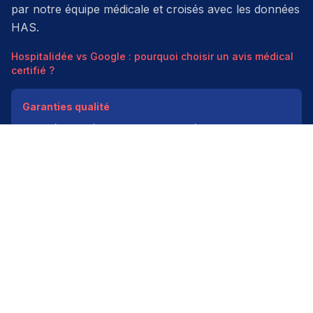
par notre équipe médicale et croisés avec les données
HAS.
Hospitalidée vs Google : pourquoi choisir un avis médical
certifié ?
Garanties qualité
Modération médicale
Données HAS
Indépendant
200k+ pros
Donner un avis vérifié
Créer mon compte
Palmarès & spécialités
Avis médecins par spécialité