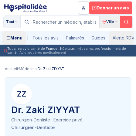
Aller au contenu principal
Donner un avis
Tout
Ville
Menu
Tous les avis
Palmarès
Guides
Alerte RDV
Tous les avis santé de France : hôpitaux, médecins, professionnels de
santé
· Avis modérés médicalement
Accueil
·
Médecins
·
Dr. Zaki ZIYYAT
ZZ
Dr. Zaki ZIYYAT
Chirurgien-Dentiste
· Exercice privé
Chirurgien-Dentiste