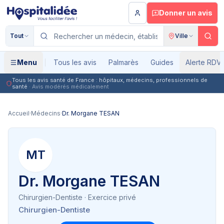
Aller au contenu principal
Donner un avis
Tout
Ville
Menu
Tous les avis
Palmarès
Guides
Alerte RDV
Tous les avis santé de France : hôpitaux, médecins, professionnels de
santé
· Avis modérés médicalement
Accueil
·
Médecins
·
Dr. Morgane TESAN
MT
Dr. Morgane TESAN
Chirurgien-Dentiste
· Exercice privé
Chirurgien-Dentiste