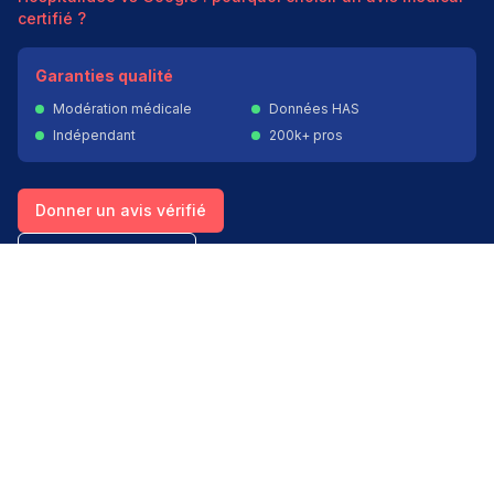
certifié ?
Garanties qualité
Modération médicale
Données HAS
Indépendant
200k+ pros
Donner un avis vérifié
Créer mon compte
Palmarès & spécialités
Avis médecins par spécialité
Oncologues à Paris
Pédiatres à Lyon