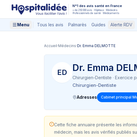
Aller au contenu principal
N°1 des avis santé en France
+ de 250 000 avis · Hôpitaux · Médecins
Professionnels de santé · Médicaments
Menu
Tous les avis
Palmarès
Guides
Alerte RDV
Accueil
·
Médecins
·
Dr. Emma DELMOTTE
Dr. Emma DE
ED
Chirurgien-Dentiste
· Exercice p
Chirurgien-Dentiste
Adresses
Cabinet principal 
Cette fiche annuaire présente les inform
médecin, mais les avis vérifiés publiés su