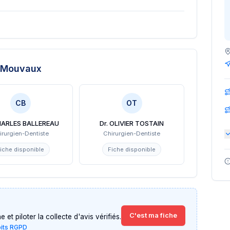
 Mouvaux
CB
OT
CHARLES BALLEREAU
Dr. OLIVIER TOSTAIN
irurgien-Dentiste
Chirurgien-Dentiste
iche disponible
Fiche disponible
C'est ma fiche
et piloter la collecte d'avis vérifiés.
oits RGPD