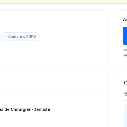
A
Conforme RGPD
Po
pe
C
is de Chirurgien-Dentiste