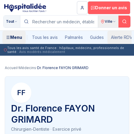
Aller au contenu principal
Donner un avis
Tout
Ville
Menu
Tous les avis
Palmarès
Guides
Alerte RDV
Tous les avis santé de France : hôpitaux, médecins, professionnels de
santé
· Avis modérés médicalement
Accueil
·
Médecins
·
Dr. Florence FAYON GRIMARD
FF
Dr. Florence FAYON
GRIMARD
Chirurgien-Dentiste
· Exercice privé