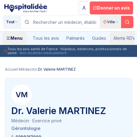
Aller au contenu principal
Donner un avis
Tout
Ville
Menu
Tous les avis
Palmarès
Guides
Alerte RDV
Tous les avis santé de France : hôpitaux, médecins, professionnels de
santé
· Avis modérés médicalement
Accueil
·
Médecins
·
Dr. Valerie MARTINEZ
VM
Dr. Valerie MARTINEZ
Médecin
· Exercice privé
Gérontologie