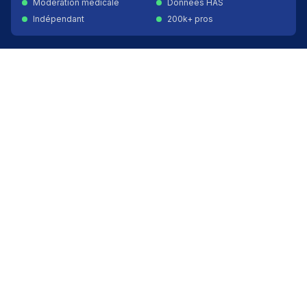
Modération médicale
Données HAS
Indépendant
200k+ pros
Donner un avis vérifié
Créer mon compte
Palmarès & spécialités
Avis médecins par spécialité
Oncologues à Paris
Pédiatres à Lyon
Palmarès des établissements
Avis oncologie
Avis cardiologie