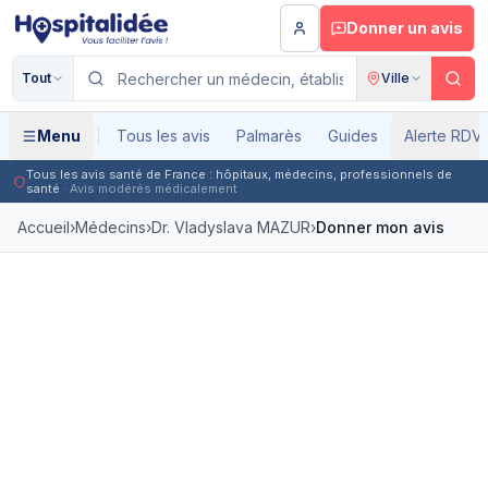
Aller au contenu principal
Donner un avis
Tout
Ville
Menu
Tous les avis
Palmarès
Guides
Alerte RDV
Tous les avis santé de France : hôpitaux, médecins, professionnels de
santé
· Avis modérés médicalement
Accueil
›
Médecins
›
Dr. Vladyslava MAZUR
›
Donner mon avis