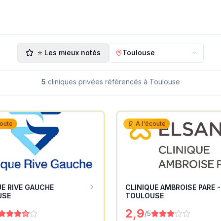
⭐ Les mieux notés
Toulouse
5
cliniques privées
référencé
s
à Toulouse
coute
A l'écoute
UE RIVE GAUCHE
CLINIQUE AMBROISE PARE -
USE
TOULOUSE
2,9
/5