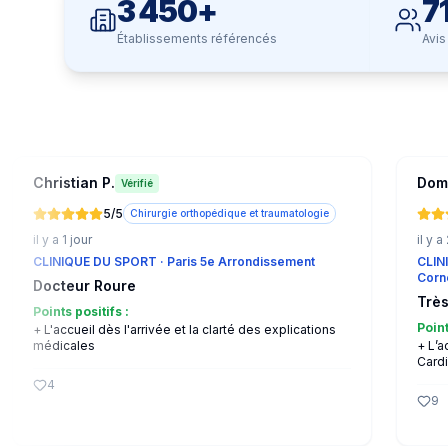
3 450+
7
Établissements référencés
Avis
Christian P.
Domi
Vérifié
5
/5
Chirurgie orthopédique et traumatologie
il y a 1 jour
il y a
CLINIQUE DU SPORT
· Paris 5e Arrondissement
CLIN
Corn
Docteur Roure
Très
Points positifs :
Point
+
L'accueil dès l'arrivée et la clarté des explications
médicales
+
L’a
Cardi
4
9