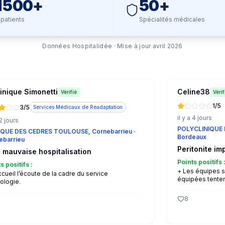
1 500+
50+
 patients
Spécialités médicales
Données Hospitalidée · Mise à jour avril 2026
nique Simonetti
Celine38
Vérifié
Vérif
1
/5
3
/5
Services Médicaux de Réadaptation
il y a 4 jours
 2 jours
POLYCLINIQUE
IQUE DES CEDRES TOULOUSE, Cornebarrieu
·
Bordeaux
ebarrieu
Peritonite im
 mauvaise hospitalisation
Points positifs 
s positifs :
+
Les équipes s
ccueil l’écoute de la cadre du service
équipées tenten
ologie.
8