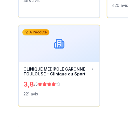
498
avis
420
avis
A l'écoute
CLINIQUE MEDIPOLE GARONNE
TOULOUSE - Clinique du Sport
3,8
/5
221
avis