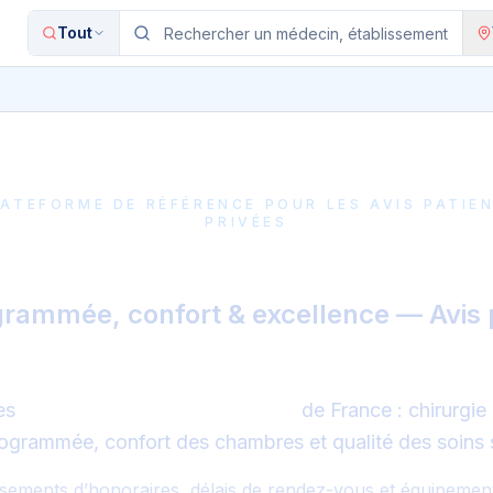
Tout
LATEFORME DE RÉFÉRENCE POUR LES AVIS PATIEN
PRIVÉES
eures cliniques privées en 
grammée, confort & excellence — Avis p
es
meilleures cliniques privées
de France : chirurgie
rogrammée, confort des chambres et qualité des soins s
ssements d’honoraires, délais de rendez-vous et équipements