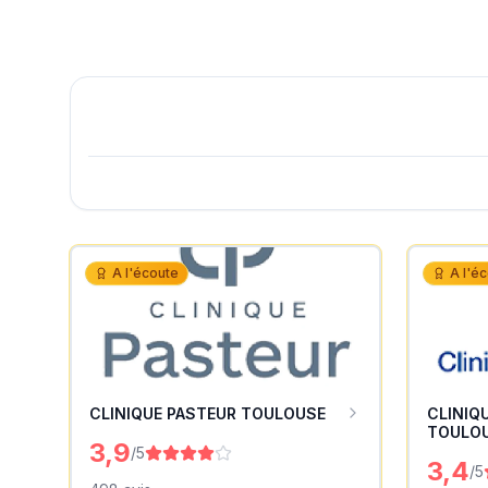
A l'écoute
A l'é
CLINIQUE PASTEUR TOULOUSE
CLINIQ
TOULO
3,9
/5
3,4
/5