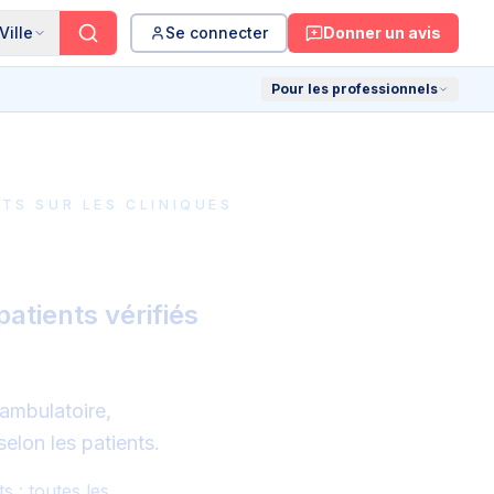
Ville
Se connecter
Donner un avis
Pour les professionnels
TS SUR LES CLINIQUES
France
atients vérifiés
 ambulatoire,
elon les patients.
 : toutes les