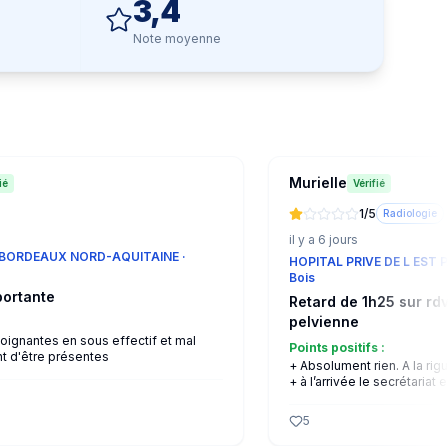
3,4
Note moyenne
Murielle
ié
Vérifié
1
/5
Radiologie
il y a 6 jours
 BORDEAUX NORD-AQUITAINE
·
HOPITAL PRIVE DE L EST 
Bois
portante
Retard de 1h25 sur rd
pelvienne
:
oignantes en sous effectif et mal
Points positifs :
t d'être présentes
+
Absolument rien. A la rig
+
à l’arrivée le secrétariat e
5