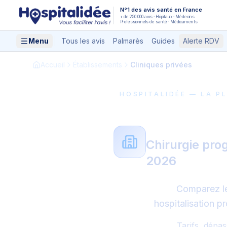
Aller au contenu principal
N°1 des avis santé en France
+ de 250 000 avis · Hôpitaux · Médecins
Professionnels de santé · Médicaments
Menu
Tous les avis
Palmarès
Guides
Alerte RDV
Accueil
Établissements
Cliniques privées
HOSPITALIDÉE — LA P
Les meill
Chirurgie pro
2026
Comparez l
hospitalisation p
Tarifs, dépa