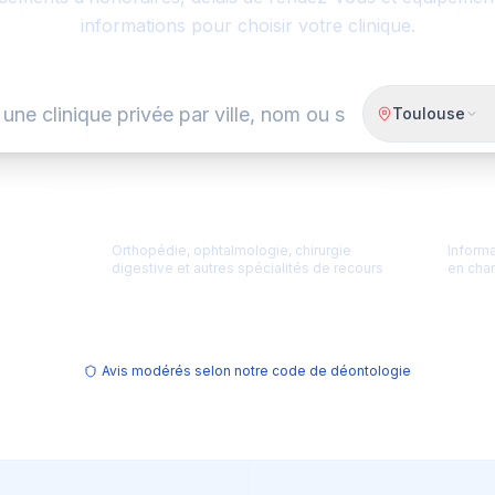
informations pour choisir votre clinique.
Toulouse
e
🔪
Chirurgie programmée
💶
Tra
Orthopédie, ophtalmologie, chirurgie
Informa
digestive et autres spécialités de recours
en char
Avis modérés selon notre code de déontologie
Les cliniques privées en chiffres