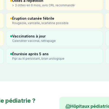
Otites à répétition
> 3 otites en 6 mois, avis ORL recommandé
Éruption cutanée fébrile
Rougeole, varicelle, scarlatine possible
Vaccinations à jour
Calendrier vaccinal, rattrapage
Énurésie après 5 ans
Pipi au lit persistant, bilan urologique
e pédiatrie ?
Hôpitaux pédiatri