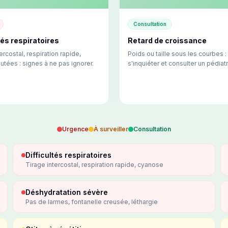
Consultation
tés respiratoires
Retard de croissance
ercostal, respiration rapide,
Poids ou taille sous les courbes 
utées : signes à ne pas ignorer.
s'inquiéter et consulter un pédiatr
Urgence
À surveiller
Consultation
Difficultés respiratoires
Tirage intercostal, respiration rapide, cyanose
Déshydratation sévère
Pas de larmes, fontanelle creusée, léthargie