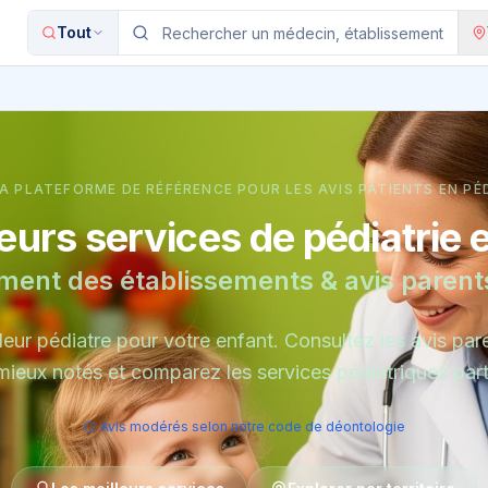
Tout
A PLATEFORME DE RÉFÉRENCE POUR LES AVIS PATIENTS EN PÉ
eurs services de pédiatrie 
ment des établissements & avis parent
leur pédiatre pour votre enfant. Consultez les avis paren
 mieux notés et comparez les services pédiatriques par
Avis modérés selon notre code de déontologie