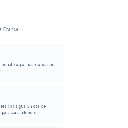
ie France
.
 (néonatologie, neuropédiatrie,
e.
les cas aigus. En cas de
riques sans attendre.