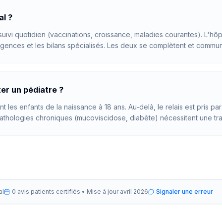
al ?
suivi quotidien (vaccinations, croissance, maladies courantes). L'hôp
gences et les bilans spécialisés. Les deux se complètent et communi
er un pédiatre ?
nt les enfants de la naissance à 18 ans. Au-delà, le relais est pris p
pathologies chroniques (mucoviscidose, diabète) nécessitent une tran
al
0 avis patients certifiés •
Mise à jour
avril 2026
Signaler une erreur