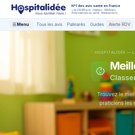
Aller au contenu principal
N°1 des avis santé en France
+ de 250 000 avis · Hôpitaux · Médecins
Professionnels de santé · Médicaments
Menu
Tous les avis
Palmarès
Guides
Alerte RDV
HOSPITALIDÉE — L
Meill
Classe
Trouvez le meil
praticiens les