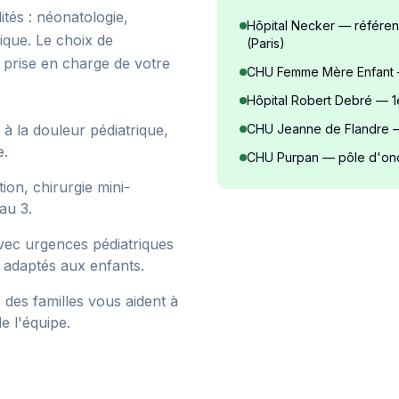
tés : néonatologie,
Hôpital Necker — référenc
rique. Le choix de
(Paris)
a prise en charge de votre
CHU Femme Mère Enfant —
Hôpital Robert Debré — 1
à la douleur pédiatrique,
CHU Jeanne de Flandre — 
e.
CHU Purpan — pôle d'onc
ion, chirurgie mini-
au 3.
vec urgences pédiatriques
e adaptés aux enfants.
 des familles vous aident à
e l'équipe.