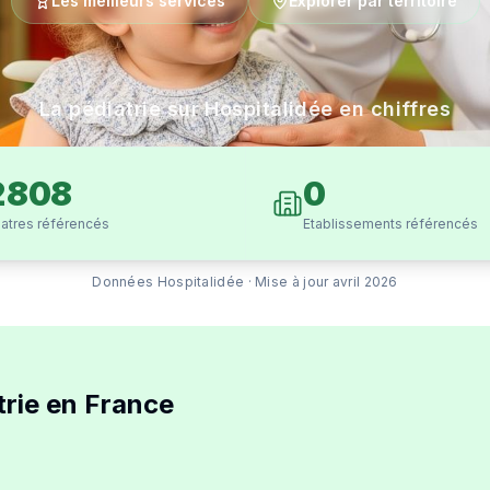
Les meilleurs services
Explorer par territoire
La pédiatrie sur Hospitalidée en chiffres
2 808
0
atres référencés
Etablissements référencés
Données Hospitalidée · Mise à jour
avril 2026
trie en France