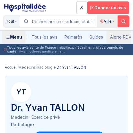
Aller au contenu principal
Donner un avis
Tout
Ville
Menu
Tous les avis
Palmarès
Guides
Alerte RDV
Tous les avis santé de France : hôpitaux, médecins, professionnels de
santé
· Avis modérés médicalement
Accueil
·
Médecins
·
Radiologie
·
Dr. Yvan TALLON
YT
Dr. Yvan TALLON
Médecin
· Exercice privé
Radiologie