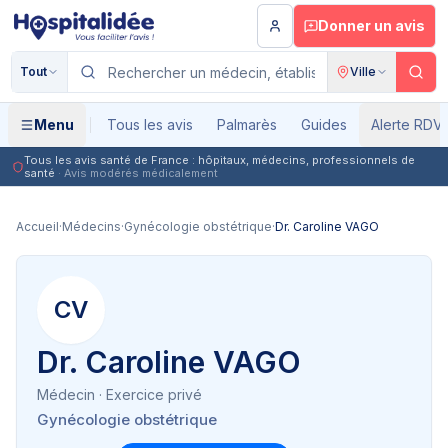
Aller au contenu principal
Donner un avis
Tout
Ville
Menu
Tous les avis
Palmarès
Guides
Alerte RDV
Tous les avis santé de France : hôpitaux, médecins, professionnels de
santé
· Avis modérés médicalement
Accueil
·
Médecins
·
Gynécologie obstétrique
·
Dr. Caroline VAGO
CV
Dr. Caroline VAGO
Médecin
· Exercice privé
Gynécologie obstétrique